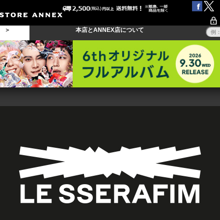
る ＞
本店とANNEX店について