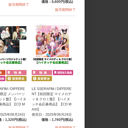
価格：6,600円(税込)
販売期間終了
販売期間終了
AFIM / DIFFERE
LE SSERAFIM / DIFFERE
回限定 メンバーソ
NT【初回限定 マイメロデ
ット盤】【ハイタ
ィ & クロミ盤】【ハイタ
募商品】【CD M
ッチ会応募商品】【CD M
AXI】
025年06月24日
発売日：2025年06月24日
：1,320円(税込)
価格：1,760円(税込)
販売期間終了
販売期間終了