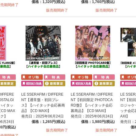
価格：1,320円(税込)
価格：1,760円(税込)
販売期間終了
販売期間終了
販売期間終了
DIFFERE
LE SSERAFIM / DIFFERE
LE SSERAFIM / DIFFERE
LE SSER
STALGI
NT【通常盤・初回プレ
NT【初回限定 PHOTOCA
NT【初
【ハイタッ
ス】【ハイタッチ会応募商
RD盤】【ハイタッチ会応
ロジャケ
D MAX
品】【CD MAXI】
募商品】【CD MAXI】
ッチ会応
ック】
発売日：2025年06月24日
発売日：2025年06月24日
AXI】
06月24日
価格：1,265円(税込)
価格：1,980円(税込)
発売日：2
00円(税込)
価格
販売期間終了
販売期間終了
販売期間終了