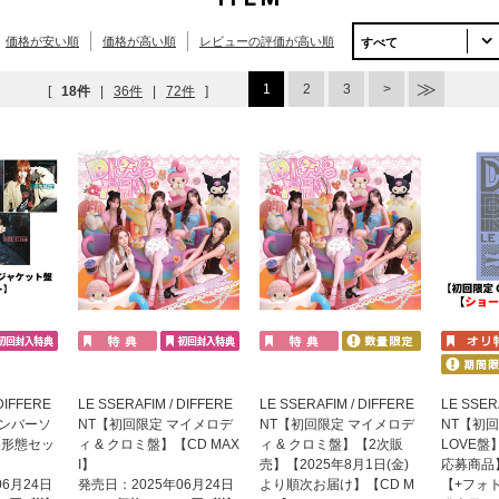
価格が安い順
価格が高い順
レビューの評価が高い順
すべて
1
2
3
[
18件
|
36件
|
72件
]
DIFFERE
LE SSERAFIM / DIFFERE
LE SSERAFIM / DIFFERE
LE SSER
メンバーソ
NT【初回限定 マイメロデ
NT【初回限定 マイメロデ
NT【初回限
5形態セッ
ィ & クロミ盤】【CD MAX
ィ & クロミ盤】【2次販
LOVE
】
I】
売】【2025年8月1日(金)
応募商品】
06月24日
発売日：2025年06月24日
より順次お届け】【CD M
【+フォ