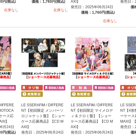
00円(税込)
価格：1,760円(税込)
AXI】
発売日：2
発売日：2025年06月24日
価格
在庫なし
在庫なし
価格：1,760円(税込)
在庫なし
DIFFERE
LE SSERAFIM / DIFFERE
LE SSERAFIM / DIFFERE
LE SSER
OTOCA
NT【初回限定 メンバーソ
NT【初回限定 マイメロデ
NT【4
ケース応
ロジャケット盤】【ショー
ィ & クロミ盤】【ショー
ーケース
AXI】
ケース応募商品】【CD M
ケース応募商品】【CD M
MAXI】
06月24日
AXI】
AXI】
発売日：2
80円(税込)
発売日：2025年06月24日
発売日：2025年06月24日
価格